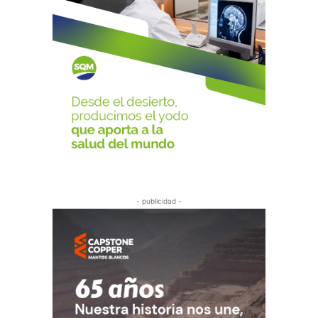
- publicidad -