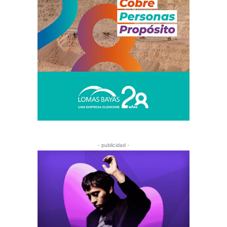
- publicidad -