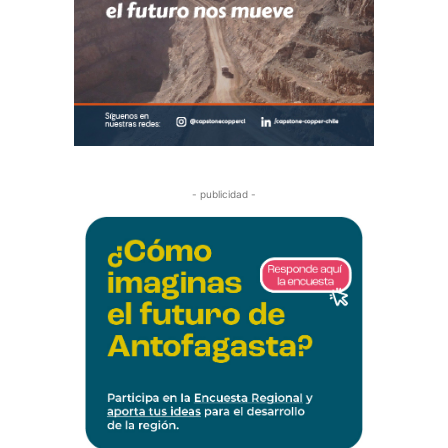
- publicidad -