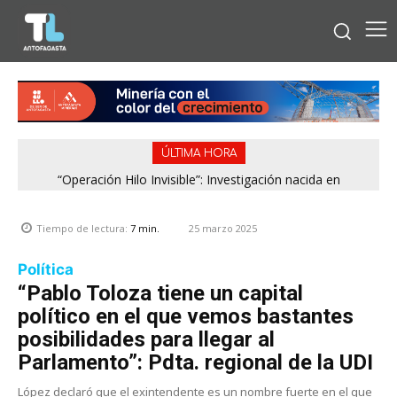
ÚLTIMA HORA
“Operación Hilo Invisible”: Investigación nacida en
Antofagasta permitió incautar 2,1 toneladas de marihuana
en la zona central
25 marzo 2025
Tiempo de lectura:
7
min.
Política
“Pablo Toloza tiene un capital
político en el que vemos bastantes
posibilidades para llegar al
Parlamento”: Pdta. regional de la UDI
López declaró que el exintendente es un nombre fuerte en el que