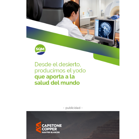
- publicidad -