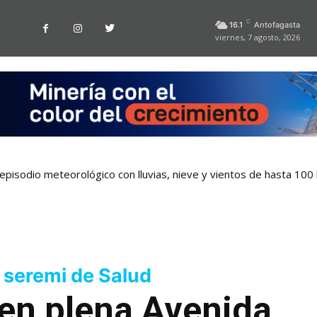
C
16.1
Antofagasta
viernes, 7 agosto, 2026
pisodio meteorológico con lluvias, nieve y vientos de hasta 100
 seremi de Salud
en plena Avenida