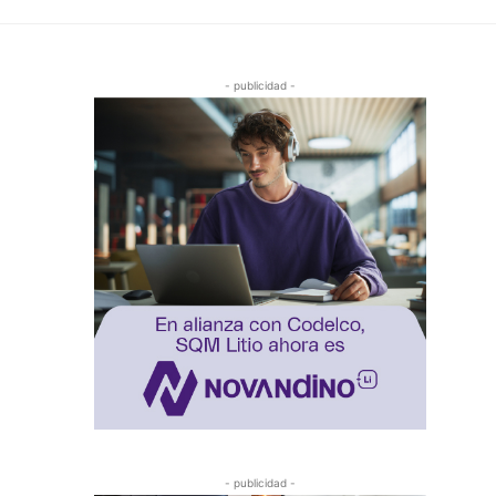
- publicidad -
- publicidad -