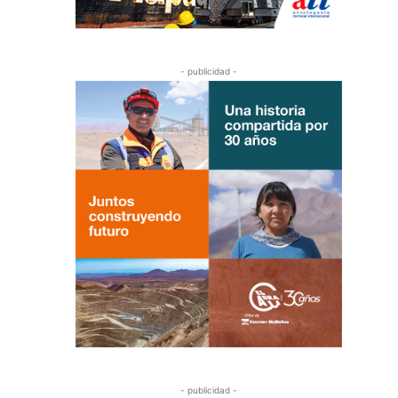
- publicidad -
- publicidad -