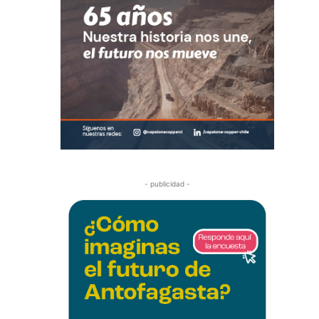
- publicidad -