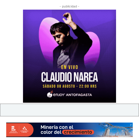
- publicidad -