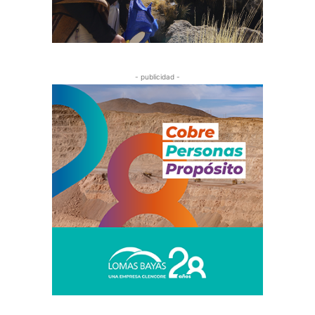
- publicidad -