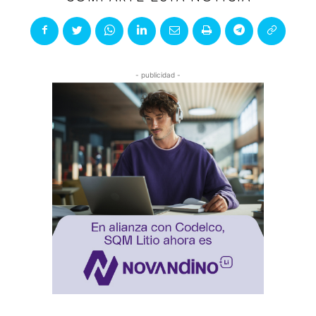
- publicidad -