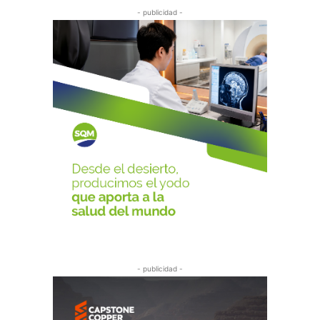
- publicidad -
- publicidad -