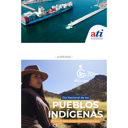
- publicidad -