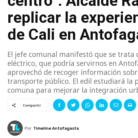
centro”: Alcalde R
replicar la experie
de Cali en Antofag
El jefe comunal manifestó que se trata d
eléctrico, que podría servirnos en Anto
aprovechó de recoger información sobr
transporte público. El edil estudiará la 
comuna para mejorar la integración ur
Compartir
Por
Timeline Antofagasta