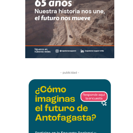
- publicidad -