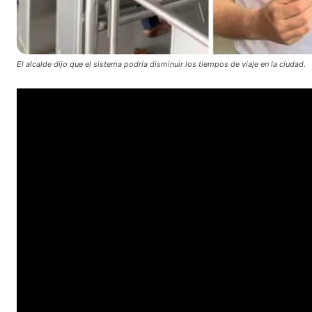
El alcalde dijo que el sistema podría disminuir los tiempos de viaje en la ciudad.