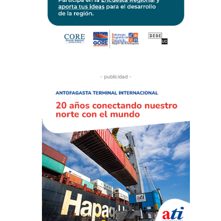
- publicidad -