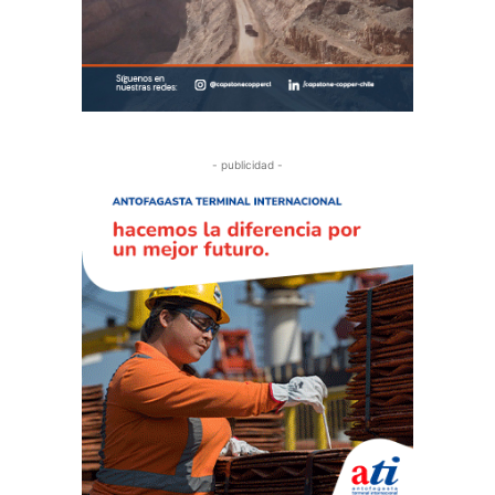
- publicidad -