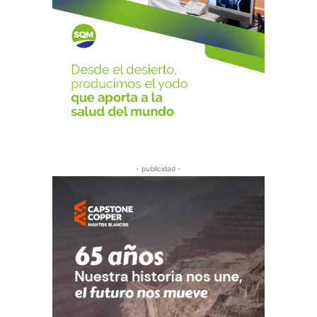
- publicidad -