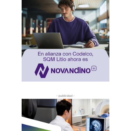
- publicidad -