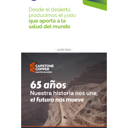
- publicidad -