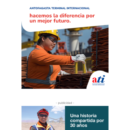
- publicidad -