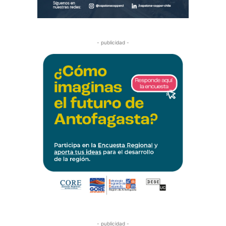
- publicidad -
- publicidad -