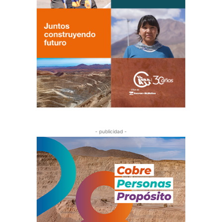
- publicidad -