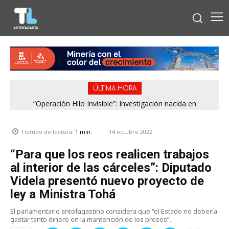
ÚLTIMA HORA
“Operación Hilo Invisible”: Investigación nacida en
Antofagasta permitió incautar 2,1 toneladas de marihuana
en la zona central
14 octubre 2022
Tiempo de lectura:
1
min.
“Para que los reos realicen trabajos
al interior de las cárceles”: Diputado
Videla presentó nuevo proyecto de
ley a Ministra Tohá
El parlamentario antofagastino considera que “el Estado no debería
gastar tanto dinero en la mantención de los presos”.