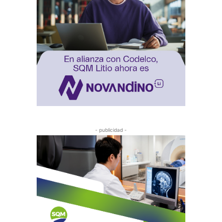
- publicidad -