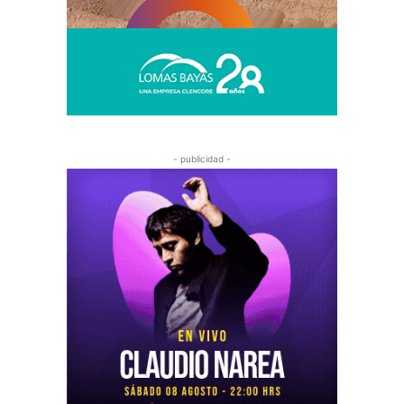
- publicidad -