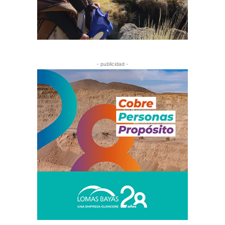
- publicidad -