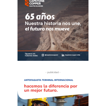
- publicidad -