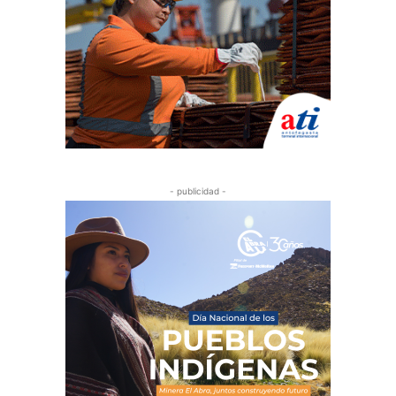
- publicidad -