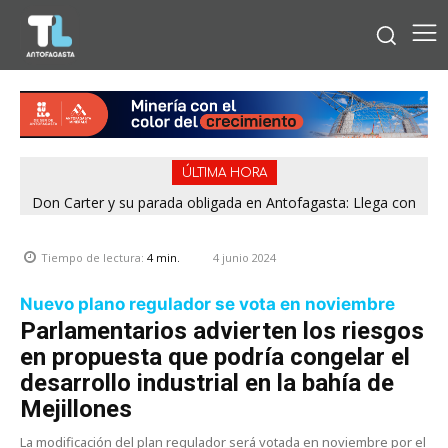
ÚLTIMA HORA
Don Carter y su parada obligada en Antofagasta: Llega con
su humor sin filtro en ¿Con o Sin Censura?
4 junio 2024
Tiempo de lectura:
4
min.
Nuevo plano regulador se vota en noviembre
Parlamentarios advierten los riesgos
en propuesta que podría congelar el
desarrollo industrial en la bahía de
Mejillones
La modificación del plan regulador será votada en noviembre por el