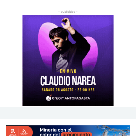
- publicidad -