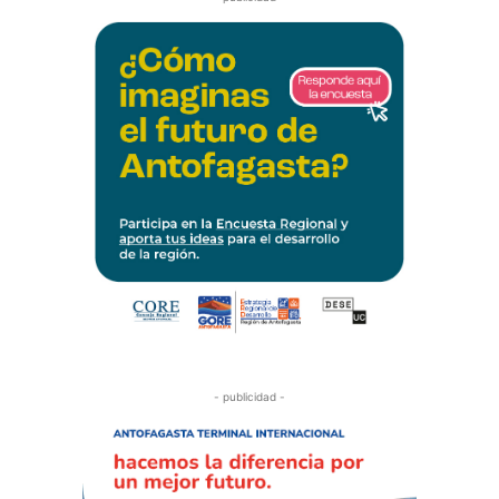
- publicidad -