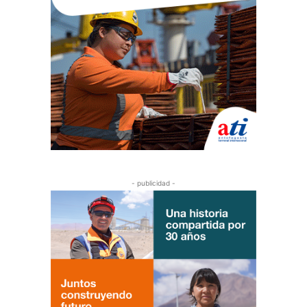
- publicidad -