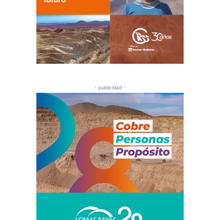
- publicidad -