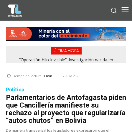
ÚLTIMA HORA
“Operación Hilo Invisible”: Investigación nacida en
Antofagasta permitió incautar 2,1 toneladas de marihuana
en la zona central
2 julio 2026
Tiempo de lectura:
3
min.
Política
Parlamentarios de Antofagasta piden
que Cancillería manifieste su
rechazo al proyecto que regularizaría
“autos chutos” en Bolivia
De manera transversal los legisladores expresaron que el