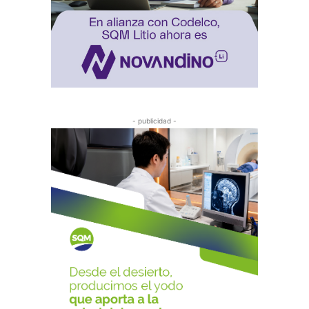
- publicidad -