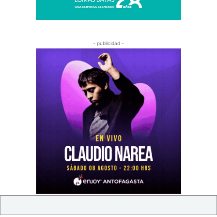
- publicidad -