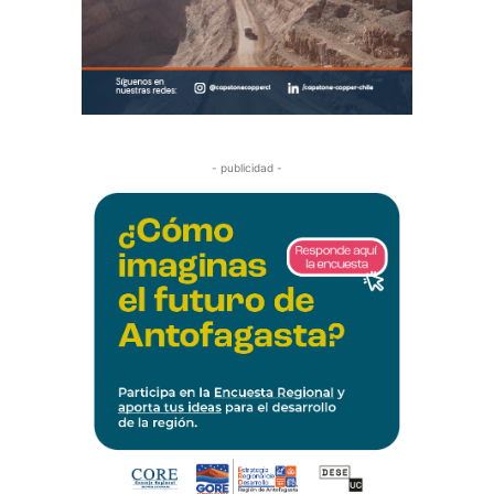
- publicidad -