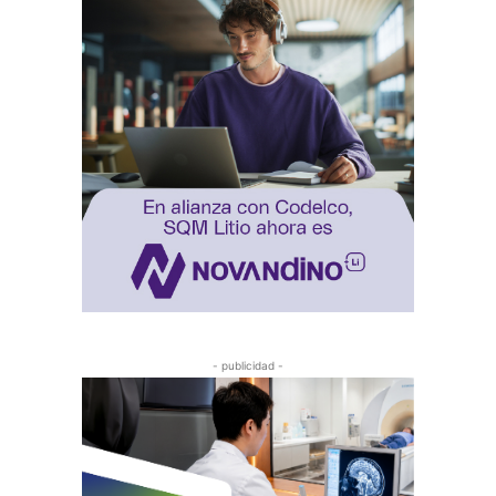
- publicidad -