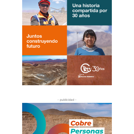
- publicidad -