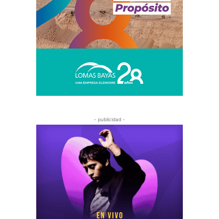
- publicidad -