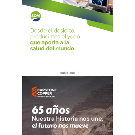
- publicidad -