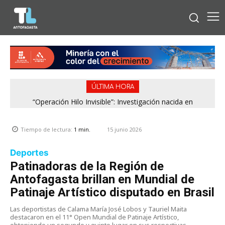
ÚLTIMA HORA
“Operación Hilo Invisible”: Investigación nacida en
Antofagasta permitió incautar 2,1 toneladas de marihuana
en la zona central
15 junio 2026
Tiempo de lectura:
1
min.
Deportes
Patinadoras de la Región de
Antofagasta brillan en Mundial de
Patinaje Artístico disputado en Brasil
Las deportistas de Calama María José Lobos y Tauriel Maita
destacaron en el 11° Open Mundial de Patinaje Artístico,
obteniendo un segundo y quinto lugar en sus respectivas