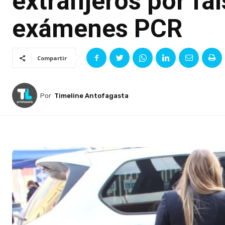
extranjeros por fal
exámenes PCR
Compartir
Por
Timeline Antofagasta