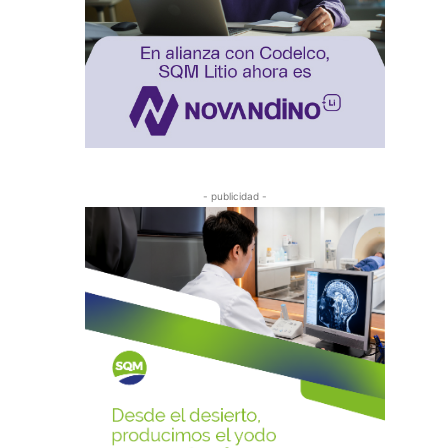
- publicidad -