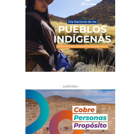
- publicidad -