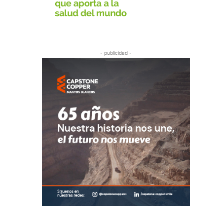
- publicidad -