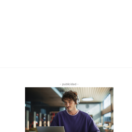
- publicidad -