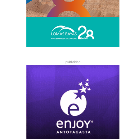
- publicidad -