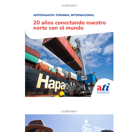
- publicidad -
- publicidad -