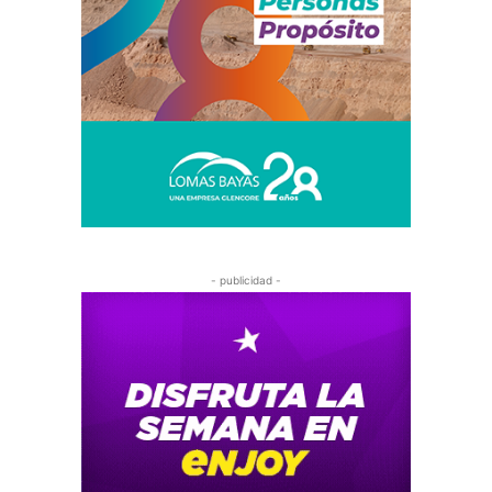
- publicidad -