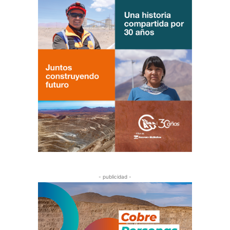
- publicidad -