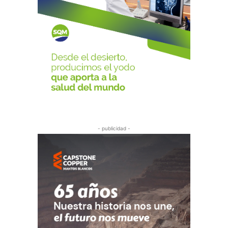
- publicidad -