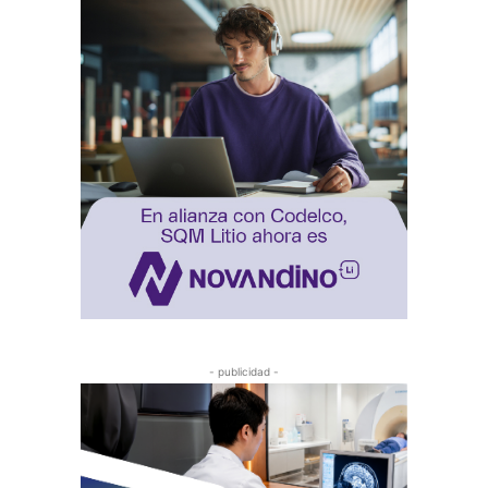
- publicidad -