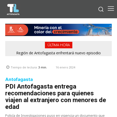
ÚLTIMA HORA
Región de Antofagasta enfrentará nuevo episodio
meteorológico con lluvias, nieve y vientos de hasta 100
km/h
16 enero 2024
Tiempo de lectura:
3
min.
Antofagasta
PDI Antofagasta entrega
recomendaciones para quienes
viajen al extranjero con menores de
edad
Policía de Investigaciones puso en vigencia un documento que