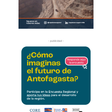
- publicidad -