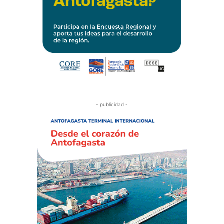
- publicidad -