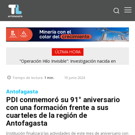
ÚLTIMA HORA
“Operación Hilo Invisible”: Investigación nacida en
Antofagasta permitió incautar 2,1 toneladas de marihuana
en la zona central
19 junio 2024
Tiempo de lectura:
1
min.
Antofagasta
PDI conmemoró su 91° aniversario
con una formación frente a sus
cuarteles de la región de
Antofagasta
Institución finalizará las actividades de este mes de aniversario con