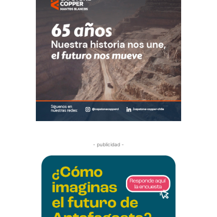
- publicidad -