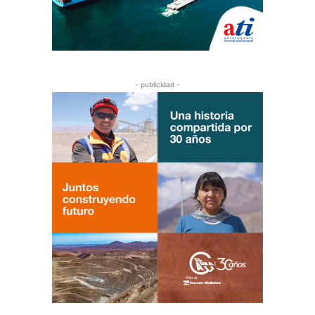
- publicidad -