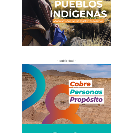
- publicidad -