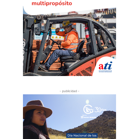
- publicidad -