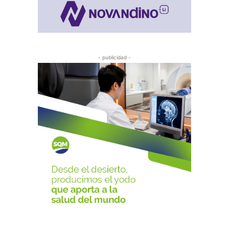
- publicidad -