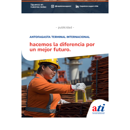
- publicidad -