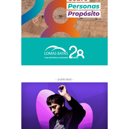
- publicidad -