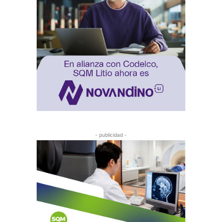
- publicidad -