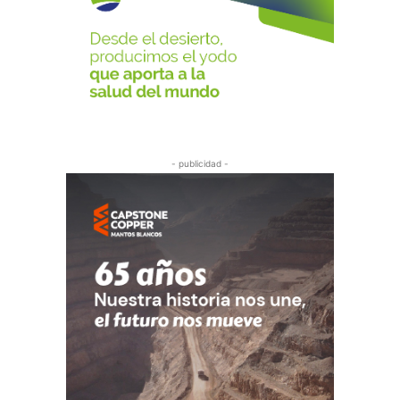
- publicidad -