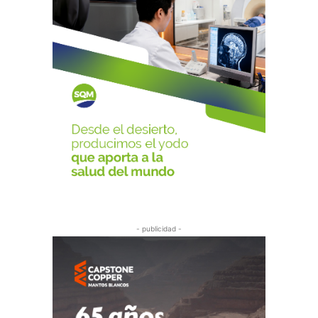
- publicidad -