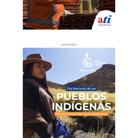
- publicidad -