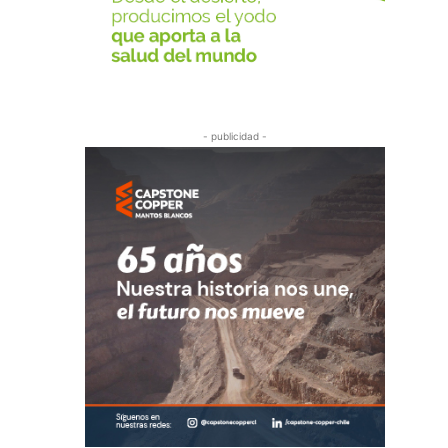
- publicidad -