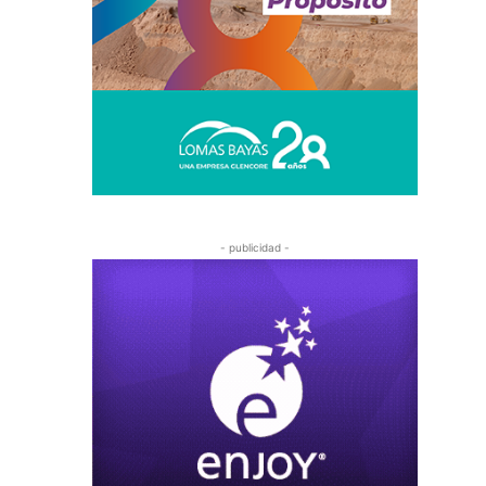
- publicidad -