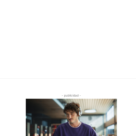
- publicidad -