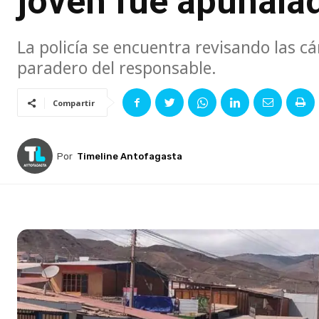
joven fue apuñalad
La policía se encuentra revisando las c
paradero del responsable.
Compartir
Por
Timeline Antofagasta