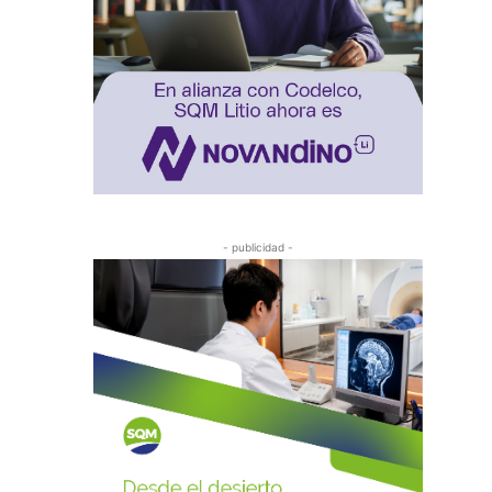
- publicidad -