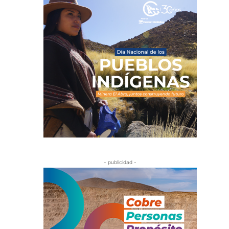
- publicidad -