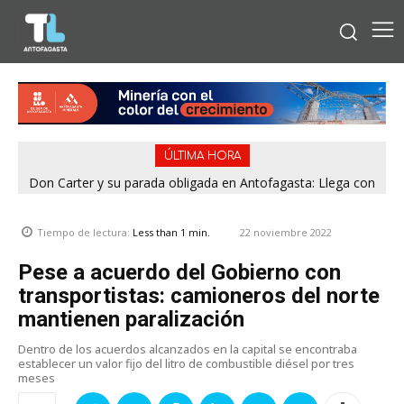
ÚLTIMA HORA
Don Carter y su parada obligada en Antofagasta: Llega con
su humor sin filtro en ¿Con o Sin Censura?
22 noviembre 2022
Tiempo de lectura:
Less than 1
min.
Pese a acuerdo del Gobierno con
transportistas: camioneros del norte
mantienen paralización
Dentro de los acuerdos alcanzados en la capital se encontraba
establecer un valor fijo del litro de combustible diésel por tres
meses