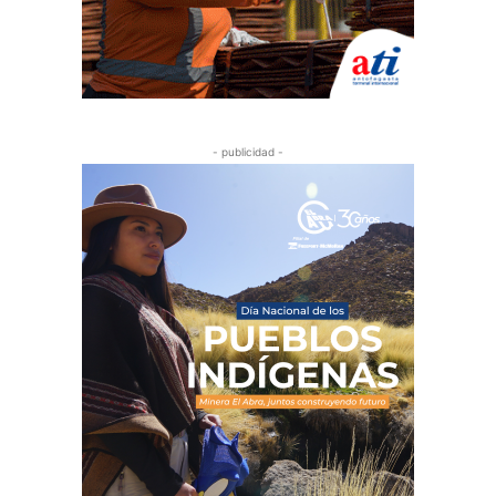
- publicidad -