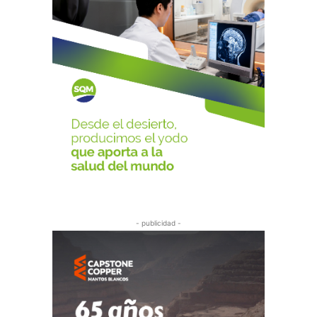
- publicidad -