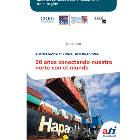
- publicidad -