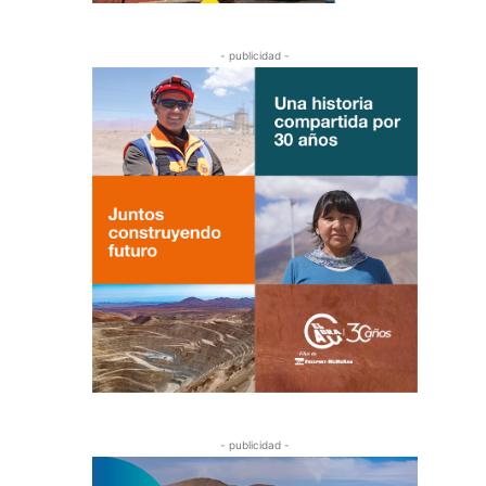
- publicidad -
- publicidad -