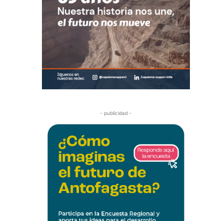
- publicidad -