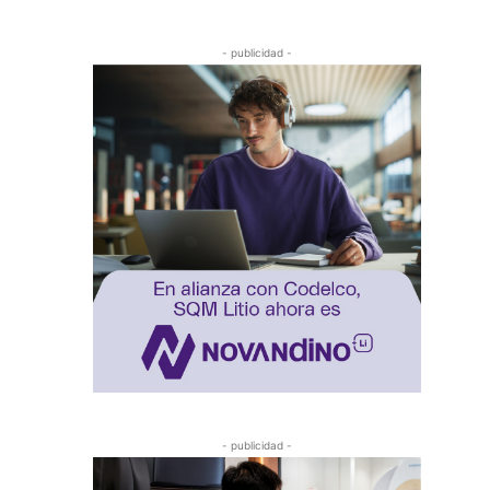
- publicidad -
- publicidad -