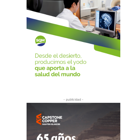
- publicidad -