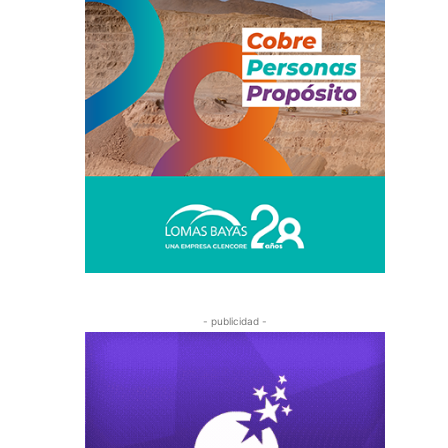
- publicidad -