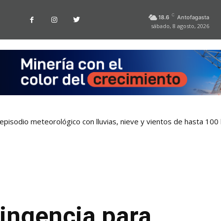
C
18.6
Antofagasta
sábado, 8 agosto, 2026
pisodio meteorológico con lluvias, nieve y vientos de hasta 100
tingencia para