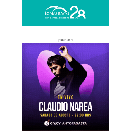
- publicidad -