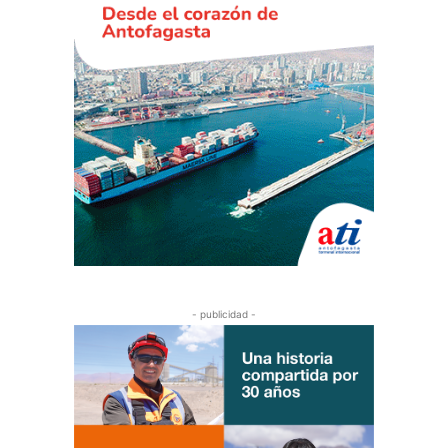
- publicidad -