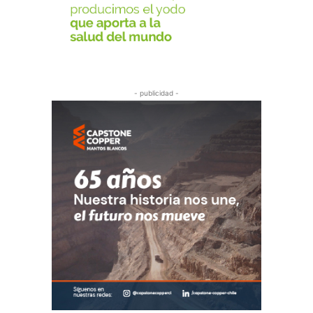
- publicidad -