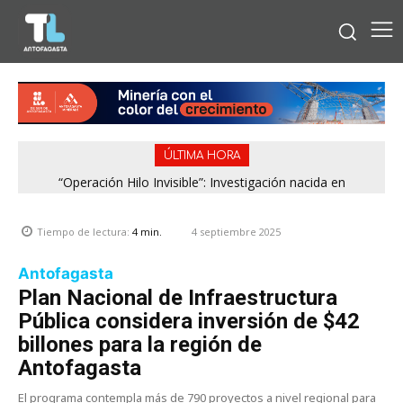
ÚLTIMA HORA
“Operación Hilo Invisible”: Investigación nacida en
Antofagasta permitió incautar 2,1 toneladas de marihuana
en la zona central
4 septiembre 2025
Tiempo de lectura:
4
min.
Antofagasta
Plan Nacional de Infraestructura
Pública considera inversión de $42
billones para la región de
Antofagasta
El programa contempla más de 790 proyectos a nivel regional para