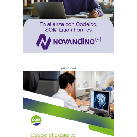
- publicidad -