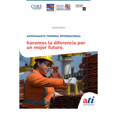
- publicidad -