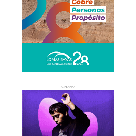
- publicidad -