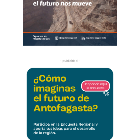
- publicidad -