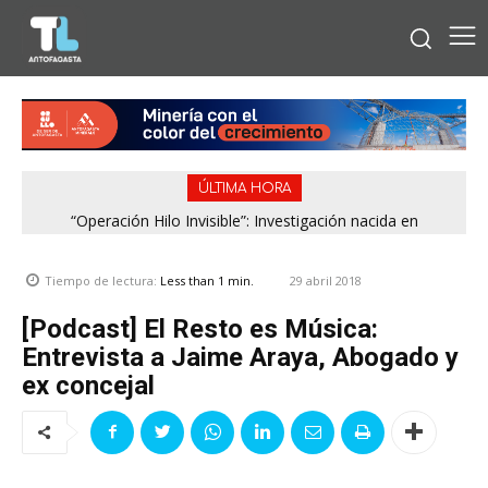
ÚLTIMA HORA
“Operación Hilo Invisible”: Investigación nacida en
Antofagasta permitió incautar 2,1 toneladas de marihuana
en la zona central
29 abril 2018
Tiempo de lectura:
Less than 1
min.
[Podcast] El Resto es Música:
Entrevista a Jaime Araya, Abogado y
ex concejal