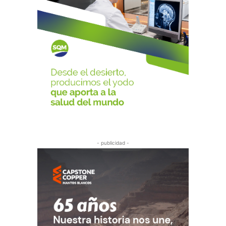
- publicidad -