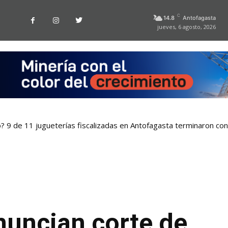
C
14.8
Antofagasta
jueves, 6 agosto, 2026
o? 9 de 11 jugueterías fiscalizadas en Antofagasta terminaron co
nuncian corte de