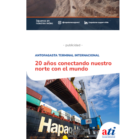
- publicidad -