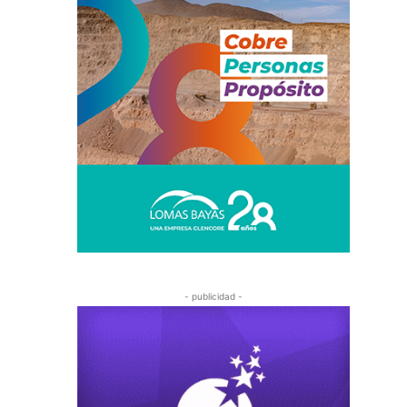
- publicidad -