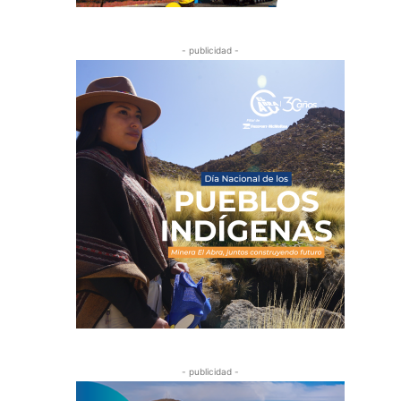
- publicidad -
- publicidad -