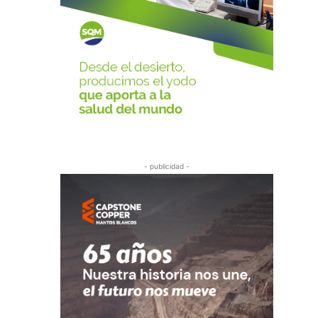
- publicidad -