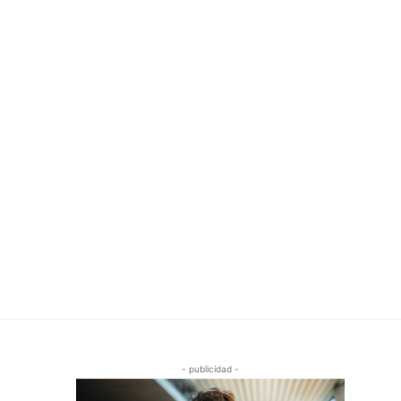
- publicidad -