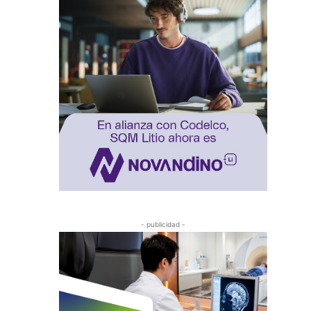
- publicidad -