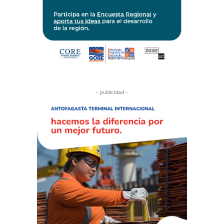
- publicidad -