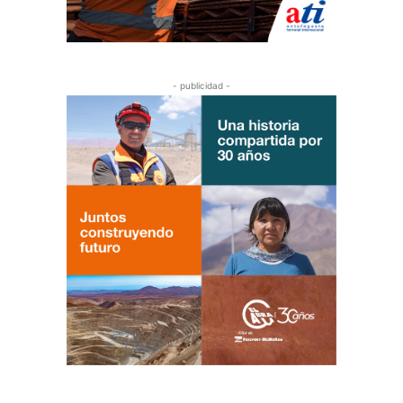
- publicidad -