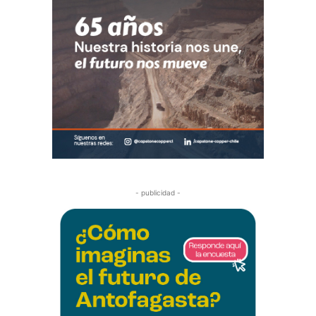
- publicidad -