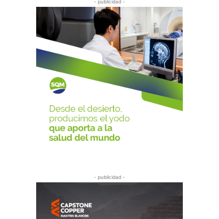
- publicidad -
- publicidad -