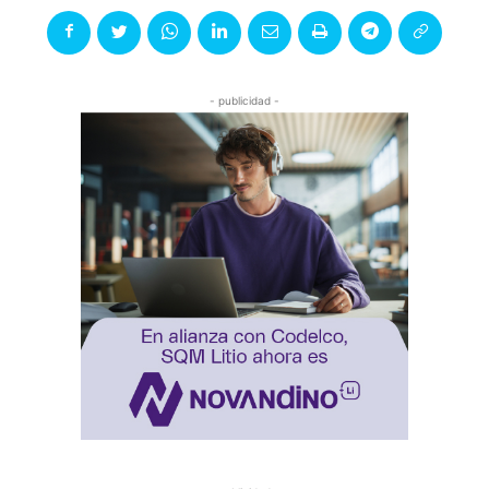
- publicidad -