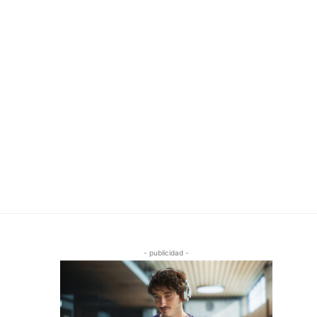
- publicidad -