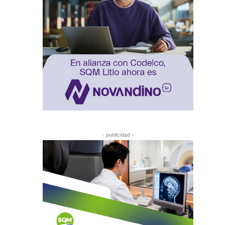
- publicidad -