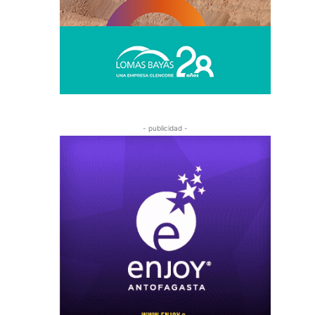
- publicidad -