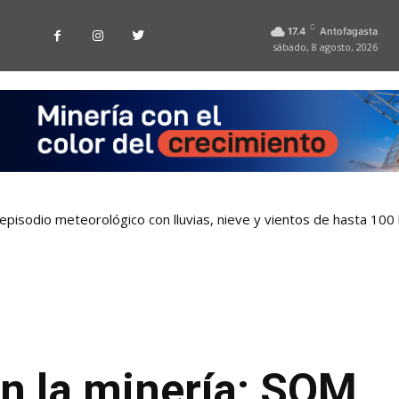
C
17.4
Antofagasta
sábado, 8 agosto, 2026
pisodio meteorológico con lluvias, nieve y vientos de hasta 100
n la minería: SQM