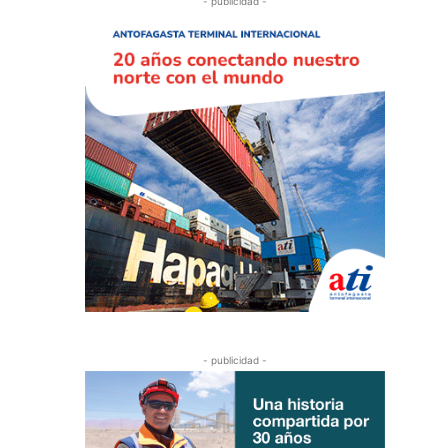
- publicidad -
- publicidad -