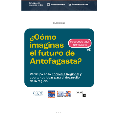
- publicidad -