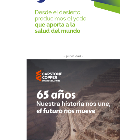
- publicidad -