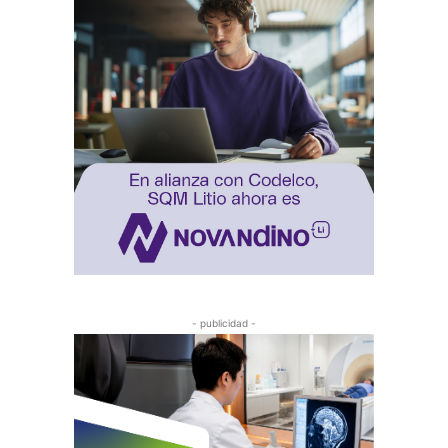
- publicidad -