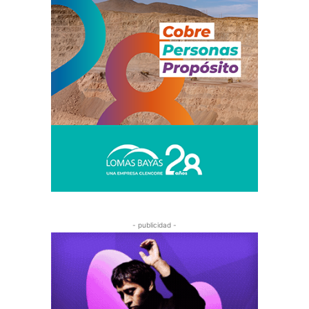
- publicidad -