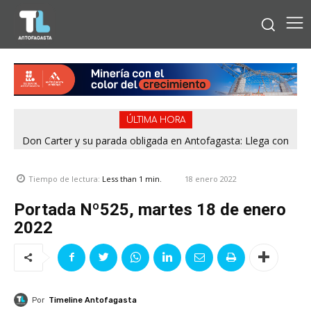
ÚLTIMA HORA
Don Carter y su parada obligada en Antofagasta: Llega con
su humor sin filtro en ¿Con o Sin Censura?
18 enero 2022
Tiempo de lectura:
Less than 1
min.
Portada Nº525, martes 18 de enero
2022
Por
Timeline Antofagasta