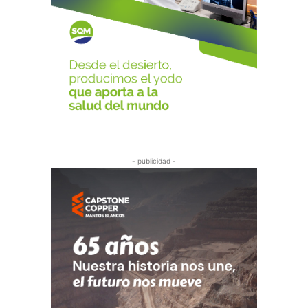
- publicidad -