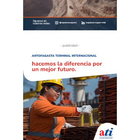
- publicidad -