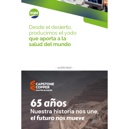
- publicidad -