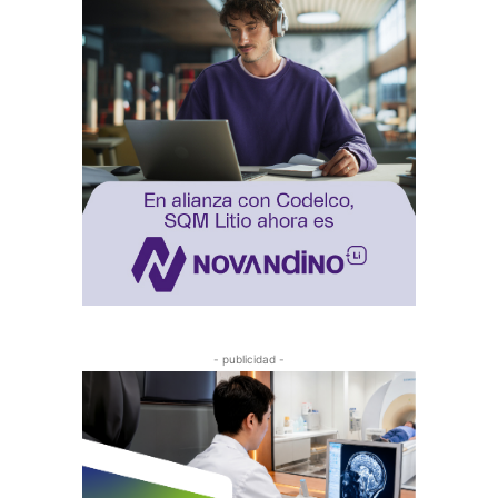
- publicidad -