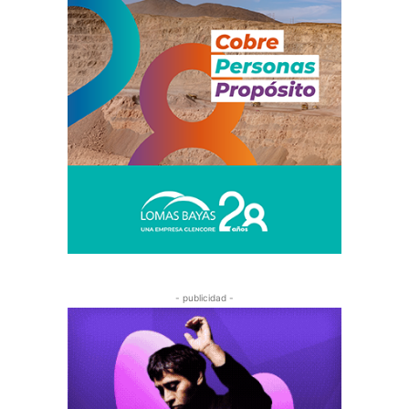
- publicidad -