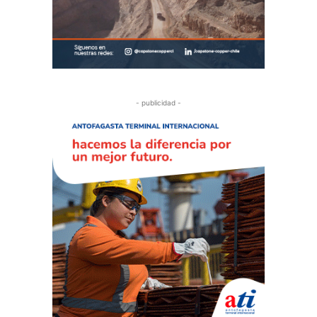
- publicidad -