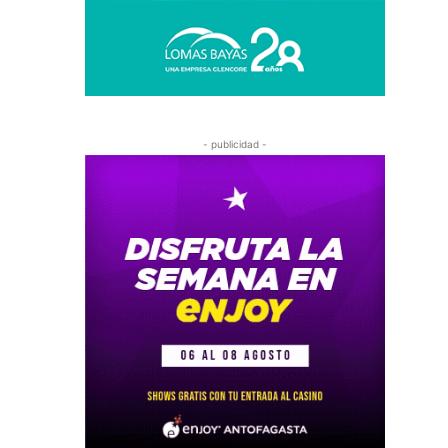
- publicidad -