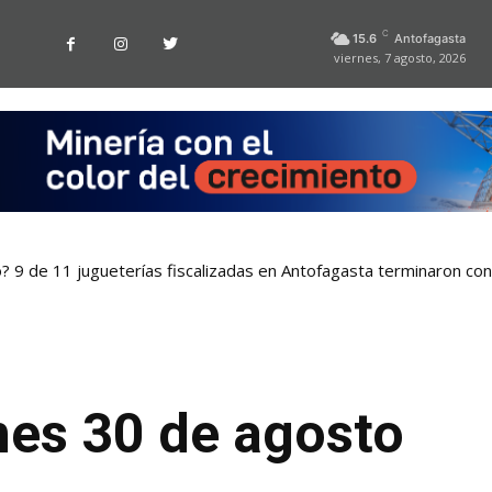
C
15.6
Antofagasta
viernes, 7 agosto, 2026
9 de 11 jugueterías fiscalizadas en Antofagasta terminaron con s
istema que asegura el suministro de agua durante cortes de luz
nes 30 de agosto