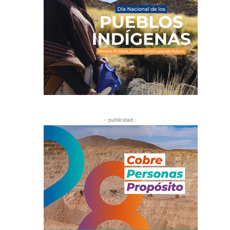
- publicidad -