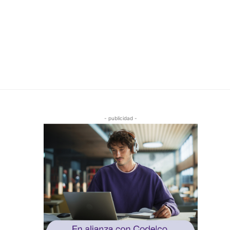
- publicidad -