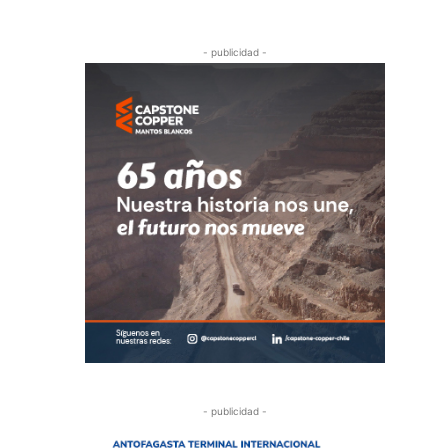
- publicidad -
- publicidad -