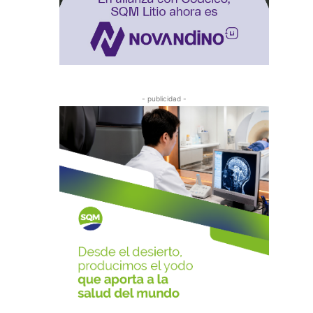
- publicidad -