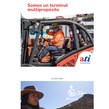
- publicidad -