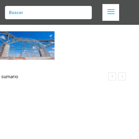
Buscar
umario