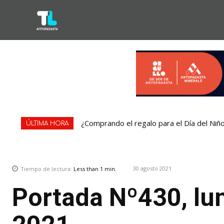
¿Comprando el regalo para el Día del Niño? 
Condominio de Antofagasta contará con s
ÚLTIMA HORA
30 agosto 2021
Tiempo de lectura:
Less than 1
min.
Portada Nº430, lu