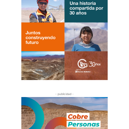
- publicidad -