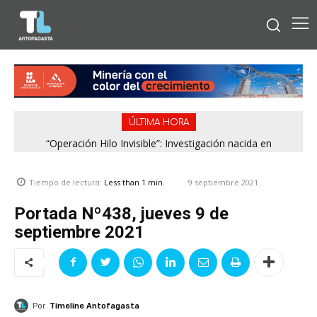
ÚLTIMA HORA
Región de Antofagasta enfrentará nuevo episodio
meteorológico con lluvias, nieve y vientos de hasta 100
km/h
9 septiembre 2021
Tiempo de lectura:
Less than 1
min.
Portada Nº438, jueves 9 de
septiembre 2021
Por
Timeline Antofagasta