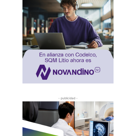
- publicidad -