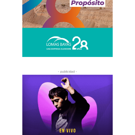
- publicidad -