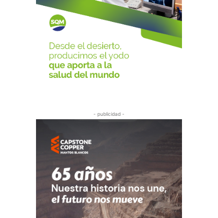
- publicidad -