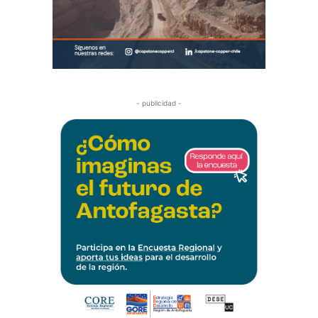
- publicidad -