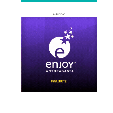
- publicidad -