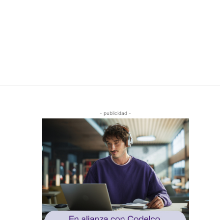
- publicidad -