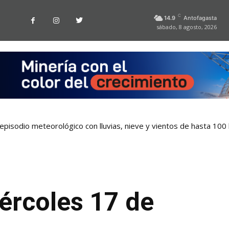
C
14.9
Antofagasta
sábado, 8 agosto, 2026
pisodio meteorológico con lluvias, nieve y vientos de hasta 100
 tarjetas bancarias en las micros de Antofagasta
ércoles 17 de