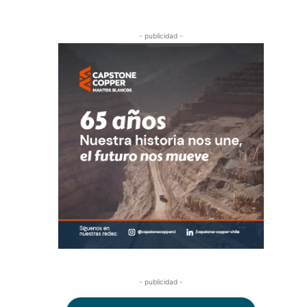
- publicidad -
- publicidad -