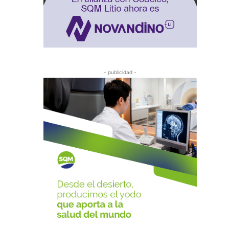
- publicidad -