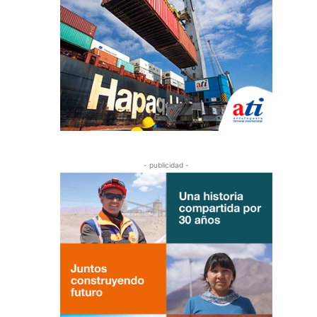
- publicidad -