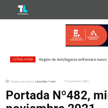
Región de Antofagasta enfrentará nuevo e
Bipay explica: Así funciona el pago con
ÚLTIMA HORA
17 noviembre 2021
Tiempo de lectura:
Less than 1
min.
Portada Nº482, mi