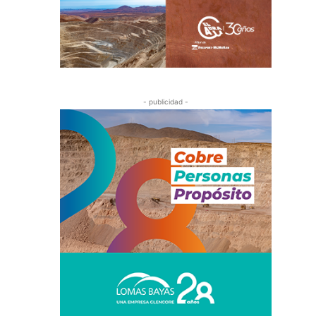
- publicidad -