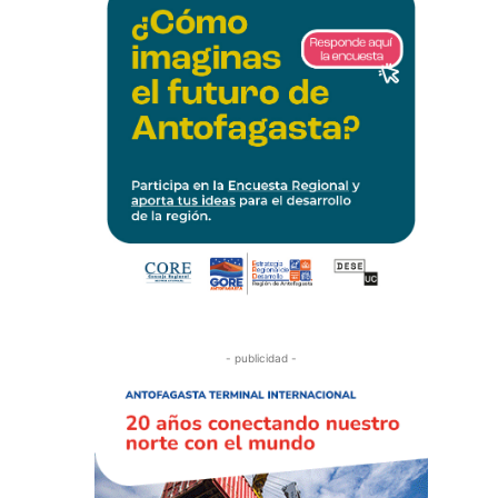
- publicidad -