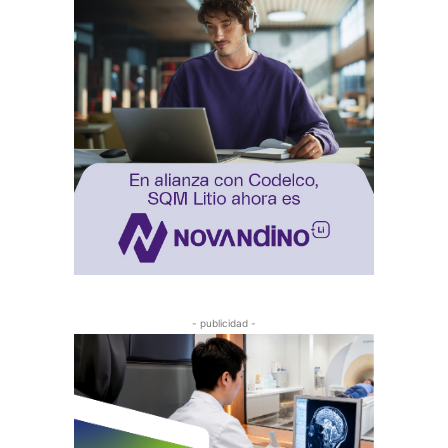
- publicidad -