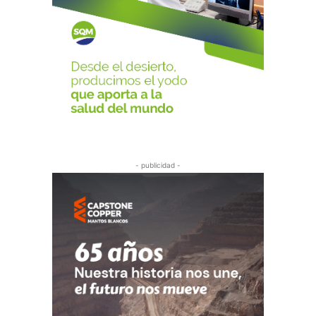
- publicidad -