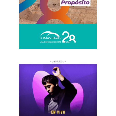
- publicidad -