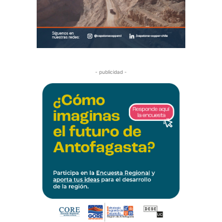
- publicidad -