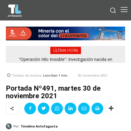
ÚLTIMA HORA
“Operación Hilo Invisible”: Investigación nacida en
Antofagasta permitió incautar 2,1 toneladas de marihuana
en la zona central
30 noviembre 2021
Tiempo de lectura:
Less than 1
min.
Portada Nº491, martes 30 de
noviembre 2021
Por
Timeline Antofagasta