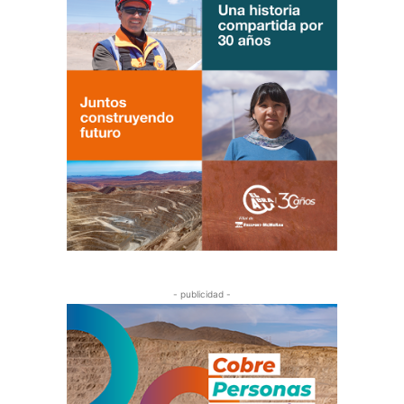
- publicidad -