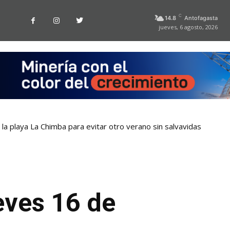
C
14.8
Antofagasta
jueves, 6 agosto, 2026
la playa La Chimba para evitar otro verano sin salvavidas
obros cuestionados en la Región de Antofagasta
eves 16 de