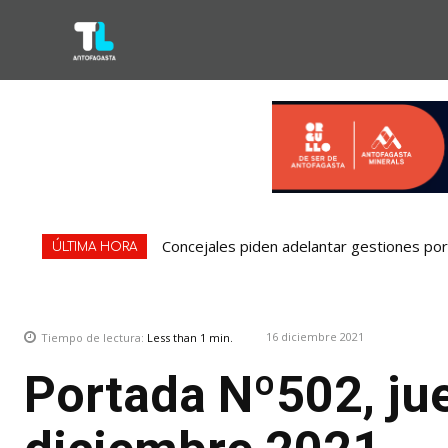
Concejales piden adelantar gestiones por 
SERNAC pone la lupa sobre Bipay por c
ÚLTIMA HORA
16 diciembre 2021
Tiempo de lectura:
Less than 1
min.
Portada Nº502, ju