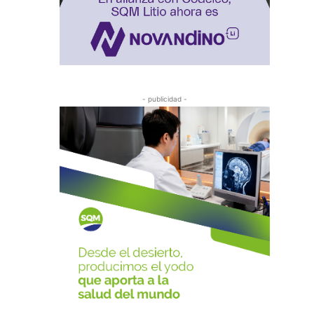
- publicidad -