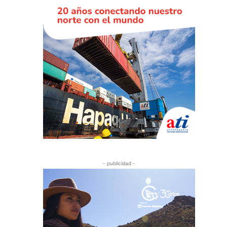
- publicidad -