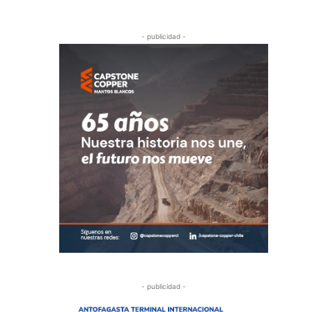
- publicidad -
- publicidad -