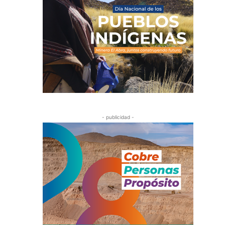
- publicidad -