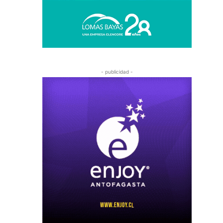
- publicidad -