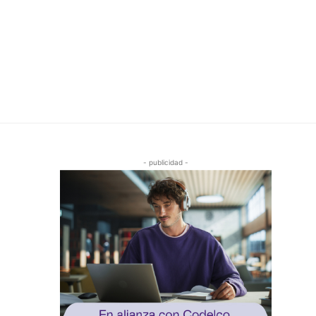
- publicidad -