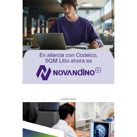
- publicidad -