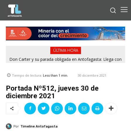
ÚLTIMA HORA
Don Carter y su parada obligada en Antofagasta: Llega con
su humor sin filtro en ¿Con o Sin Censura?
30 diciembre 2021
Tiempo de lectura:
Less than 1
min.
Portada Nº512, jueves 30 de
diciembre 2021
Por
Timeline Antofagasta