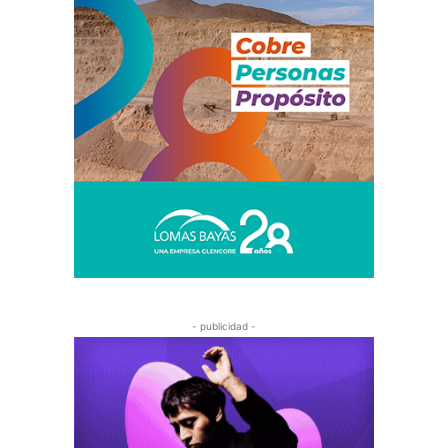
- publicidad -