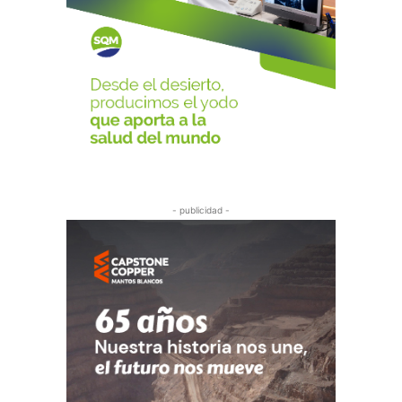
- publicidad -