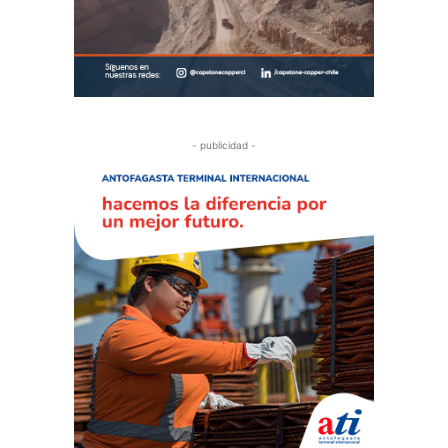
- publicidad -