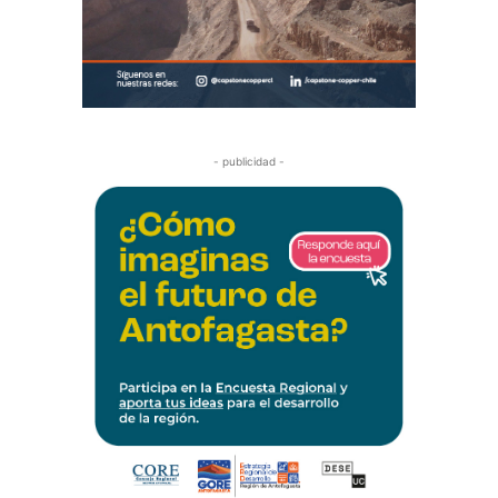
- publicidad -