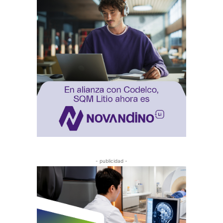
- publicidad -