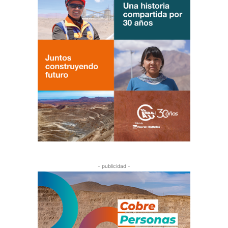
- publicidad -