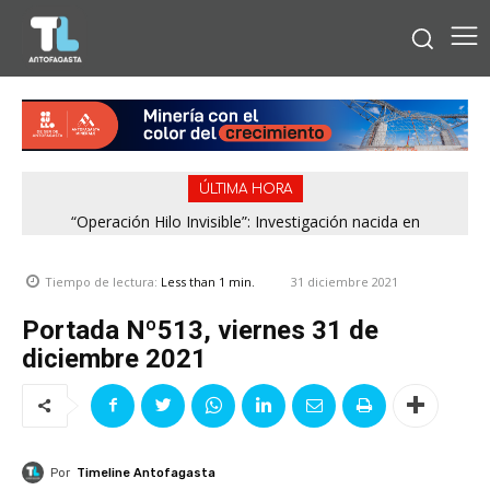
ÚLTIMA HORA
“Operación Hilo Invisible”: Investigación nacida en
Antofagasta permitió incautar 2,1 toneladas de marihuana
en la zona central
31 diciembre 2021
Tiempo de lectura:
Less than 1
min.
Portada Nº513, viernes 31 de
diciembre 2021
Por
Timeline Antofagasta