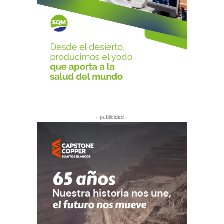
- publicidad -