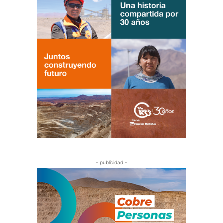
- publicidad -