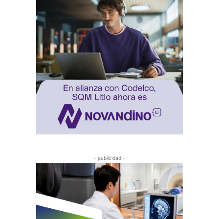
- publicidad -