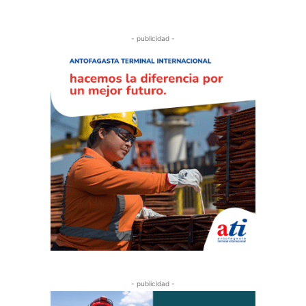
- publicidad -
- publicidad -