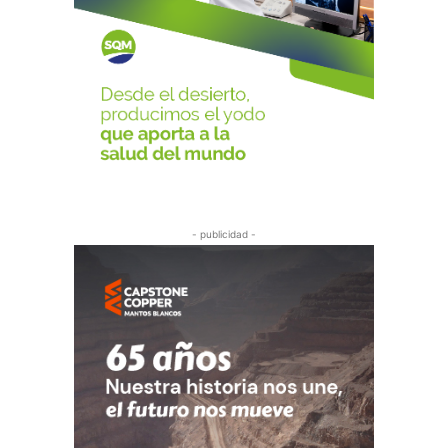
- publicidad -