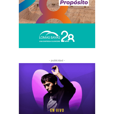
- publicidad -