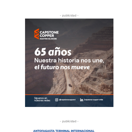
- publicidad -
- publicidad -