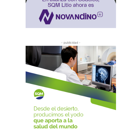
- publicidad -