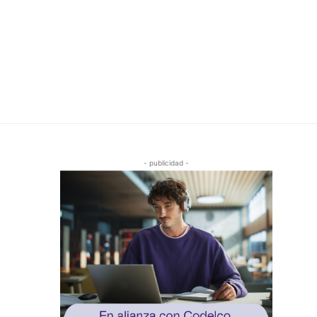
- publicidad -