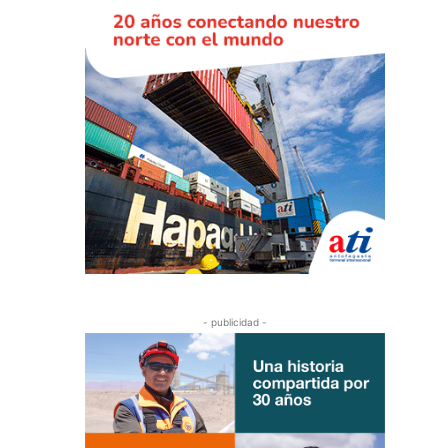
- publicidad -