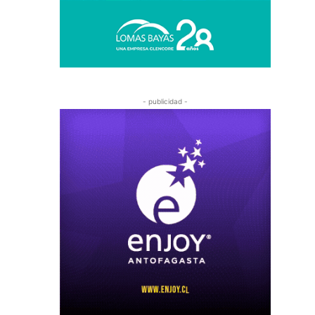
- publicidad -