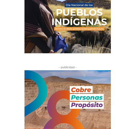
- publicidad -