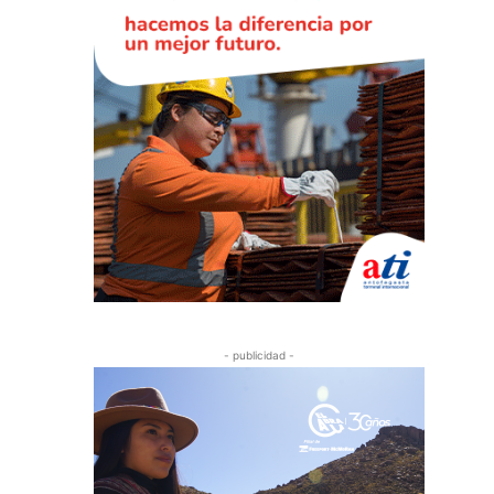
- publicidad -