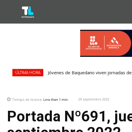
Jóvenes de Baquedano viven jornadas de 
Concejales piden adelantar gestiones po
ÚLTIMA HORA
29 septiembre 2022
Tiempo de lectura:
Less than 1
min.
Portada Nº691, ju