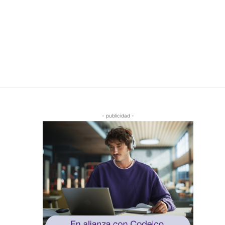
- publicidad -