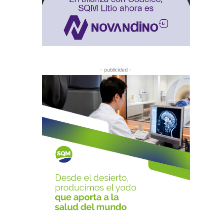
- publicidad -