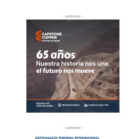
- publicidad -
- publicidad -