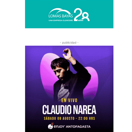
- publicidad -