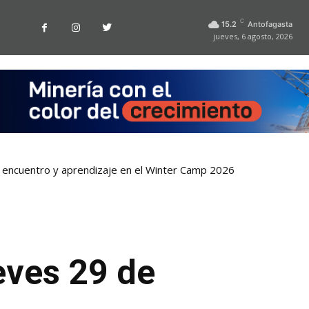
C
15.2
Antofagasta
jueves, 6 agosto, 2026
encuentro y aprendizaje en el Winter Camp 2026
r la playa La Chimba para evitar otro verano sin salvavidas
eves 29 de