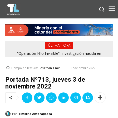
ÚLTIMA HORA
“Operación Hilo Invisible”: Investigación nacida en
Antofagasta permitió incautar 2,1 toneladas de marihuana
en la zona central
3 noviembre 2022
Tiempo de lectura:
Less than 1
min.
Portada Nº713, jueves 3 de
noviembre 2022
Por
Timeline Antofagasta