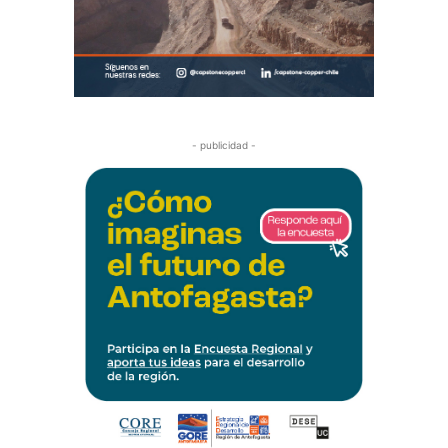
- publicidad -