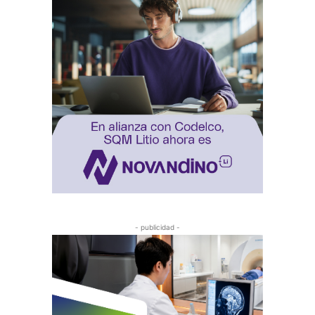
- publicidad -