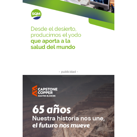
- publicidad -