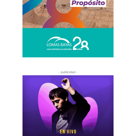
- publicidad -