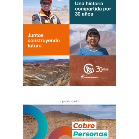
- publicidad -