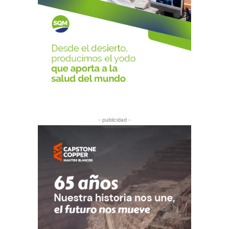
- publicidad -