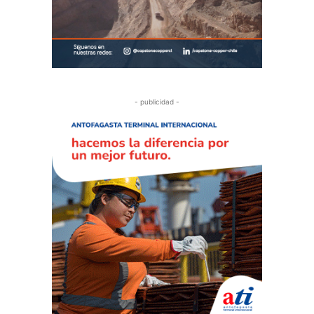
- publicidad -