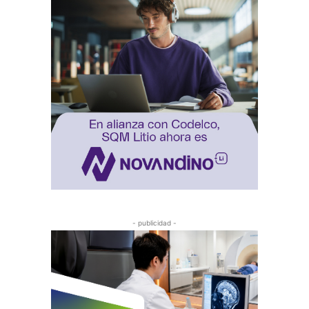
- publicidad -