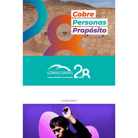
- publicidad -