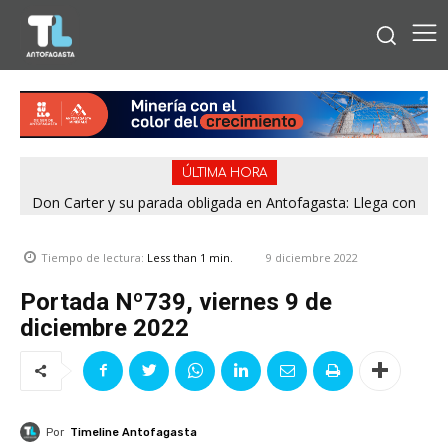
ÚLTIMA HORA
Don Carter y su parada obligada en Antofagasta: Llega con
su humor sin filtro en ¿Con o Sin Censura?
9 diciembre 2022
Tiempo de lectura:
Less than 1
min.
Portada Nº739, viernes 9 de
diciembre 2022
Por
Timeline Antofagasta