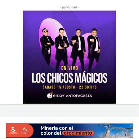
- publicidad -