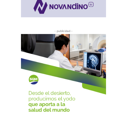
- publicidad -