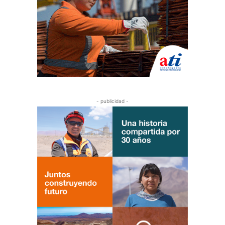
- publicidad -