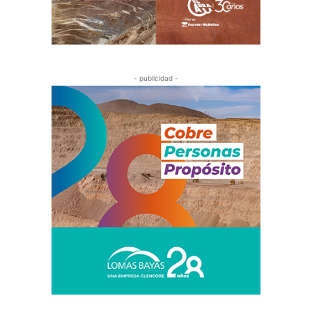
- publicidad -