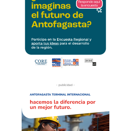
- publicidad -