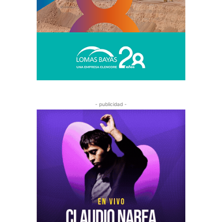
- publicidad -