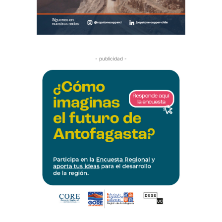
- publicidad -