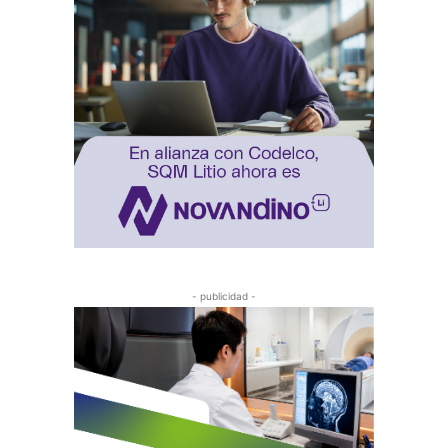
- publicidad -