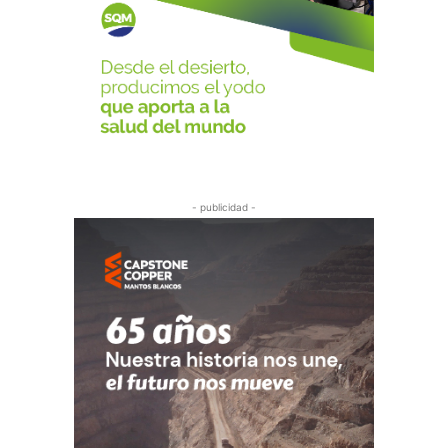
- publicidad -