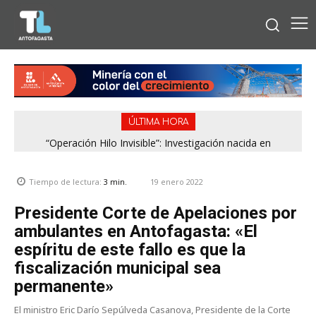
ÚLTIMA HORA
“Operación Hilo Invisible”: Investigación nacida en
Antofagasta permitió incautar 2,1 toneladas de marihuana
en la zona central
19 enero 2022
Tiempo de lectura:
3
min.
Presidente Corte de Apelaciones por
ambulantes en Antofagasta: «El
espíritu de este fallo es que la
fiscalización municipal sea
permanente»
El ministro Eric Darío Sepúlveda Casanova, Presidente de la Corte