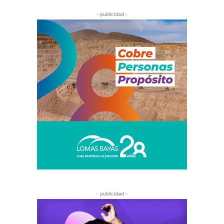
- publicidad -
- publicidad -