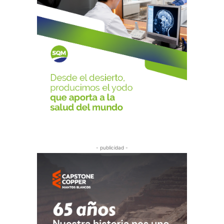
- publicidad -