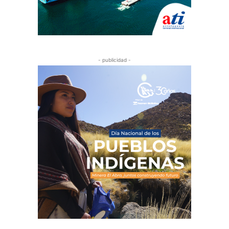
- publicidad -