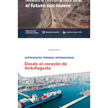
- publicidad -