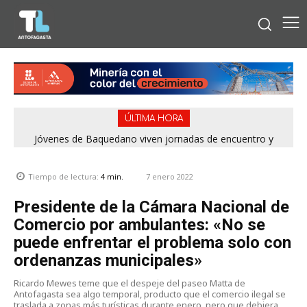
ÚLTIMA HORA
Jóvenes de Baquedano viven jornadas de encuentro y
aprendizaje en el Winter Camp 2026
7 enero 2022
Tiempo de lectura:
4
min.
Presidente de la Cámara Nacional de
Comercio por ambulantes: «No se
puede enfrentar el problema solo con
ordenanzas municipales»
Ricardo Mewes teme que el despeje del paseo Matta de
Antofagasta sea algo temporal, producto que el comercio ilegal se
traslada a zonas más turísticas durante enero, pero que debiera