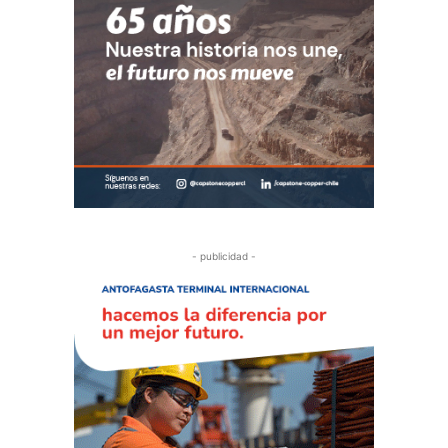
- publicidad -