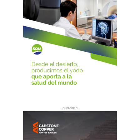
- publicidad -