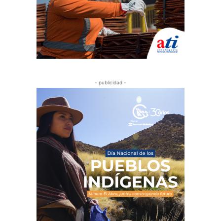
- publicidad -