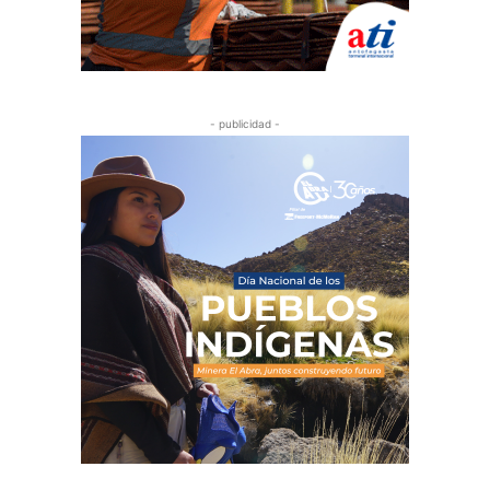
- publicidad -