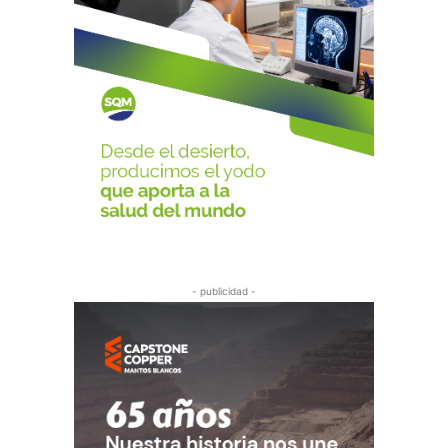
- publicidad -