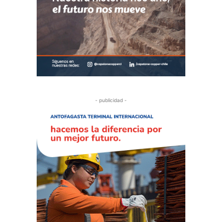
- publicidad -