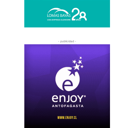
- publicidad -