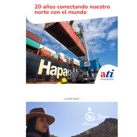
- publicidad -