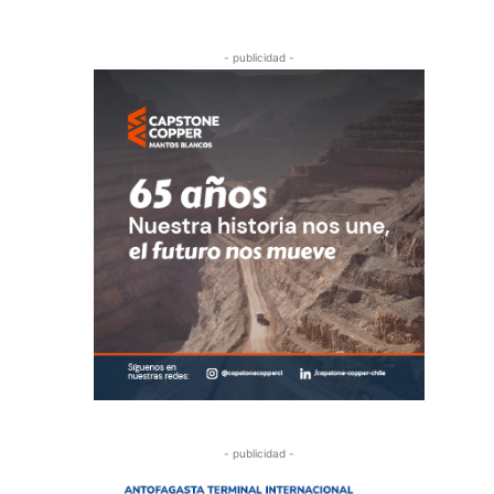
- publicidad -
- publicidad -