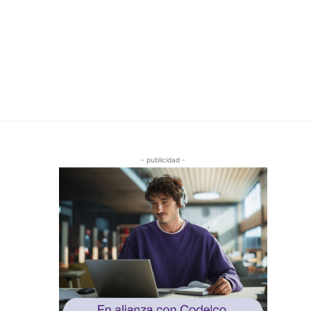
- publicidad -