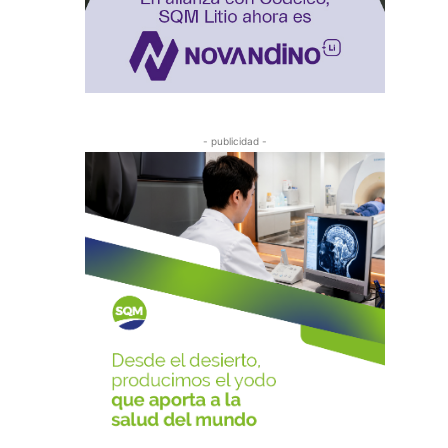
- publicidad -