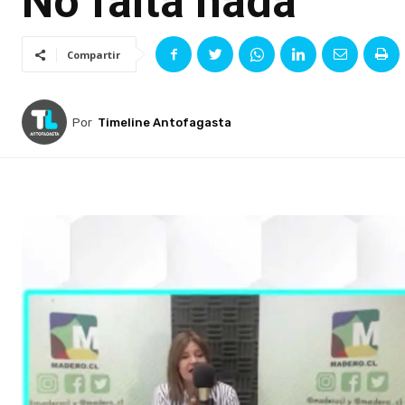
No falta nada
Compartir
Por
Timeline Antofagasta