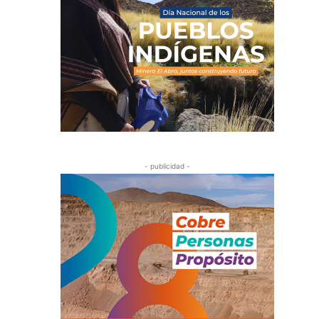
- publicidad -