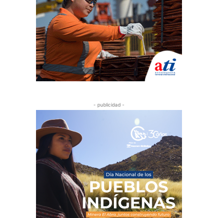
- publicidad -