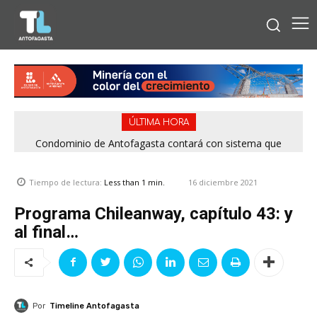
ÚLTIMA HORA
Condominio de Antofagasta contará con sistema que
asegura el suministro de agua durante cortes de luz
16 diciembre 2021
Tiempo de lectura:
Less than 1
min.
Programa Chileanway, capítulo 43: y
al final…
Por
Timeline Antofagasta