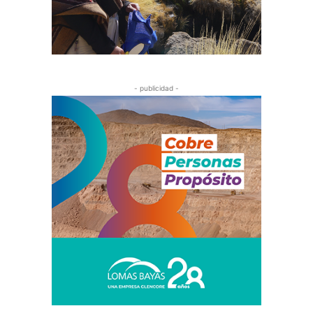
- publicidad -