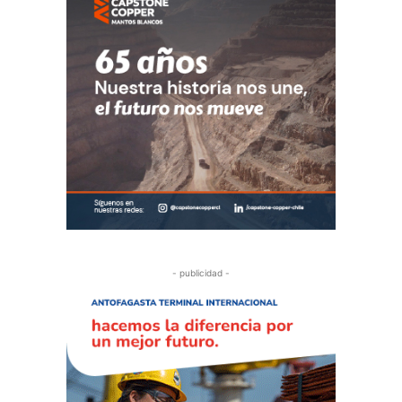
- publicidad -