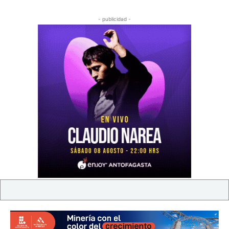
- publicidad -