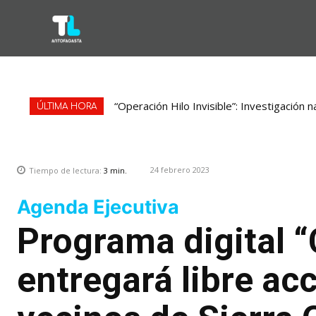
“Operación Hilo Invisible”: Investigación 
ÚLTIMA HORA
24 febrero 2023
Tiempo de lectura:
3
min.
Agenda Ejecutiva
Programa digital 
entregará libre ac