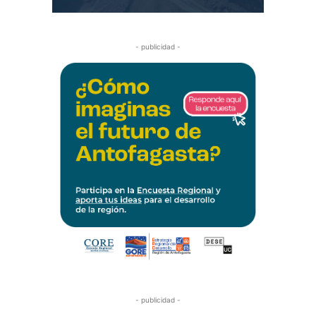
- publicidad -
- publicidad -