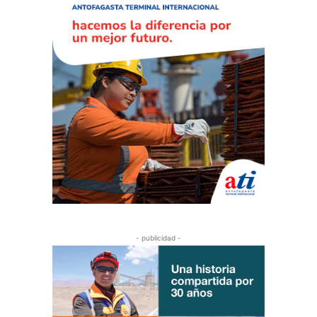
- publicidad -