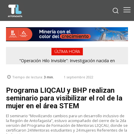
ÚLTIMA HORA
“Operación Hilo Invisible”: Investigación nacida en
Antofagasta permitió incautar 2,1 toneladas de marihuana
en la zona central
1 septiembre 2022
Tiempo de lectura:
3
min.
Programa LIQCAU y BHP realizan
seminario para visibilizar el rol de la
mujer en el área STEM
El seminario “Movilizando cambios para un desarrollo inclusivo de
la Región de Antofagasta”, estuvo acompañado del cierre de la 2da
versión del Programa de Formación de Mentoras LIQCAU, donde se
certificaron 24 Mentoras estudiantes y 24 mujeres Referentes de la