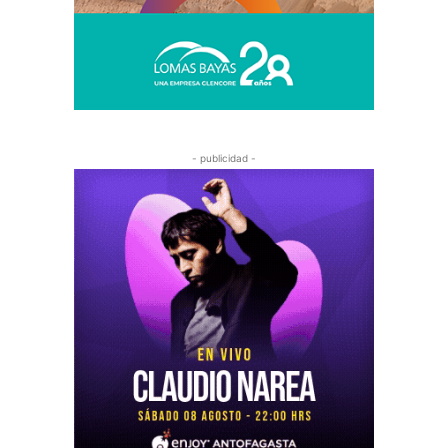
- publicidad -