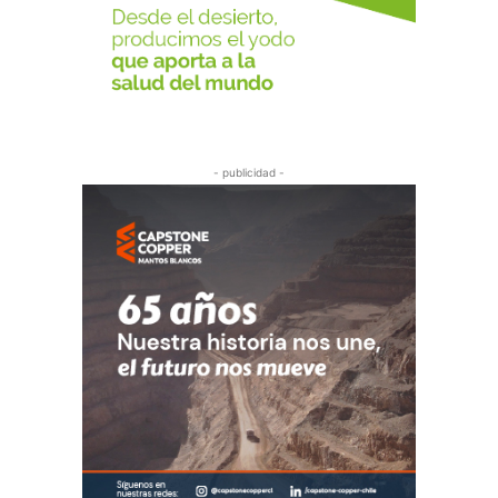
- publicidad -