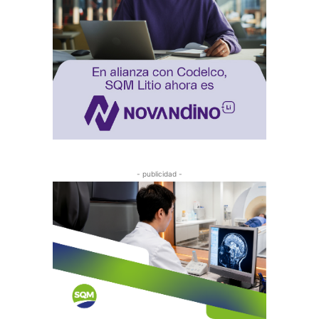
- publicidad -