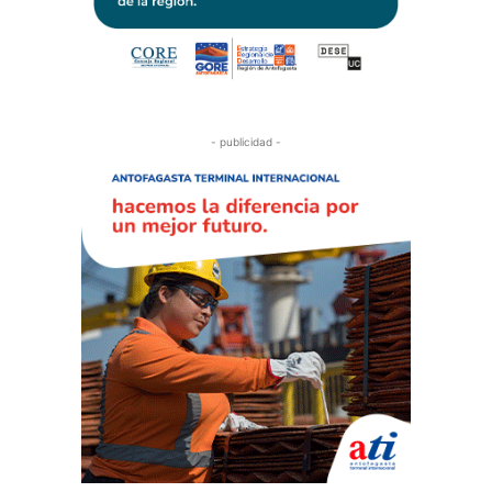
- publicidad -