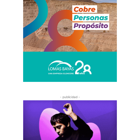
- publicidad -