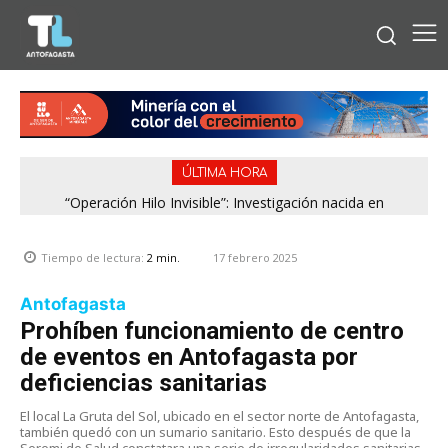
ÚLTIMA HORA
“Operación Hilo Invisible”: Investigación nacida en
Región de Antofagasta enfrentará nuevo episodio
Antofagasta permitió incautar 2,1 toneladas de marihuana
meteorológico con lluvias, nieve y vientos de hasta 100
en la zona central
km/h
17 febrero 2025
Tiempo de lectura:
2
min.
Antofagasta
Prohíben funcionamiento de centro
de eventos en Antofagasta por
deficiencias sanitarias
El local La Gruta del Sol, ubicado en el sector norte de Antofagasta,
también quedó con un sumario sanitario. Esto después de que la
Seremi de Salud constatara una serie de irregularidades sanitarias