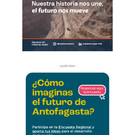
- publicidad -