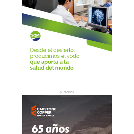
- publicidad -