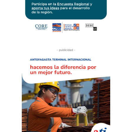
- publicidad -