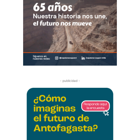
- publicidad -