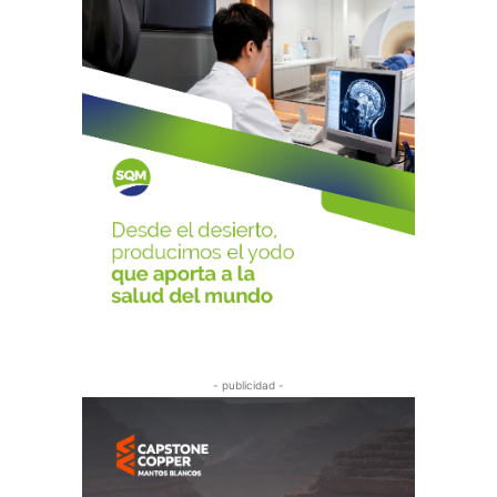
- publicidad -