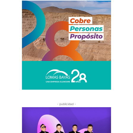
- publicidad -