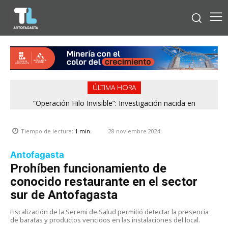
ÚLTIMA HORA
“Operación Hilo Invisible”: Investigación nacida en
Antofagasta permitió incautar 2,1 toneladas de marihuana
en la zona central
28 noviembre 2024
Tiempo de lectura:
1
min.
Antofagasta
Prohíben funcionamiento de
conocido restaurante en el sector
sur de Antofagasta
Fiscalización de la Seremi de Salud permitió detectar la presencia
de baratas y productos vencidos en las instalaciones del local.