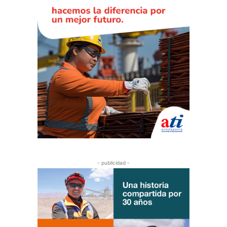
- publicidad -