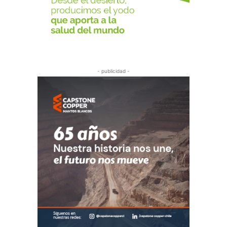
- publicidad -