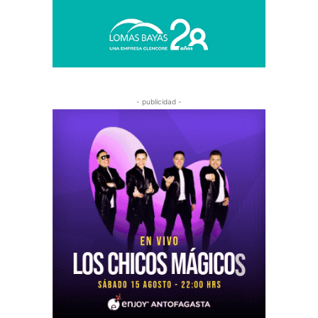
- publicidad -