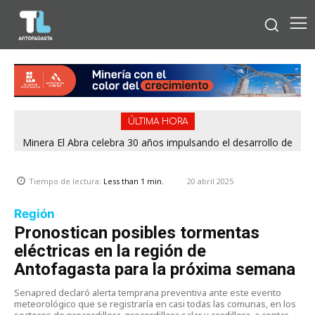
ÚLTIMA HORA
Minera El Abra celebra 30 años impulsando el desarrollo de
la Región de Antofagasta
20 abril 2025
Tiempo de lectura:
Less than 1
min.
Región
Pronostican posibles tormentas
eléctricas en la región de
Antofagasta para la próxima semana
Senapred declaró alerta temprana preventiva ante este evento
meteorológico que se registraría en casi todas las comunas, en los
sectores de precordillera, precordillera salar y cordillera, a contar