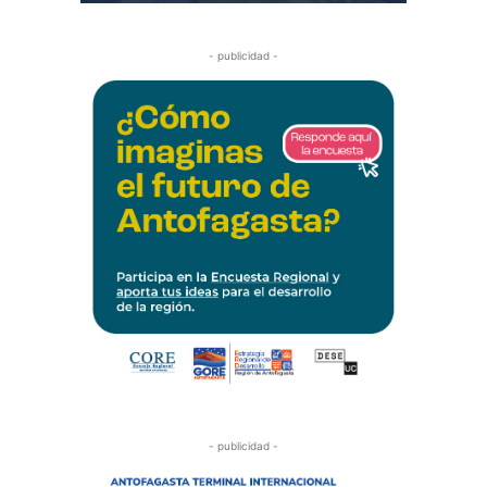
- publicidad -
- publicidad -