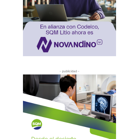
- publicidad -