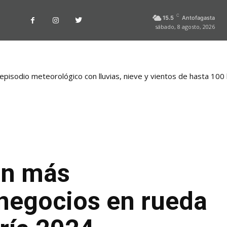
C
15.5
Antofagasta
sábado, 8 agosto, 2026
pisodio meteorológico con lluvias, nieve y vientos de hasta 100
an más
negocios en rueda