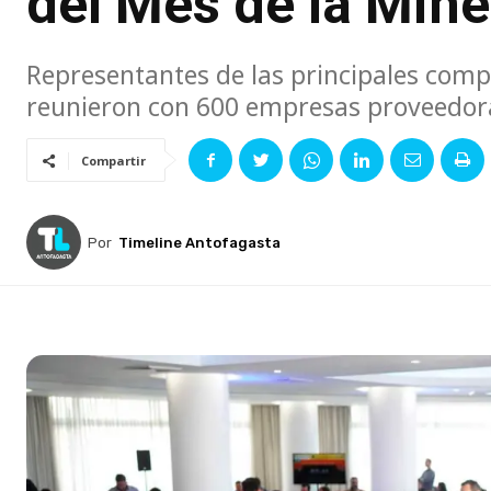
del Mes de la Mine
Representantes de las principales compa
reunieron con 600 empresas proveedora
Compartir
Por
Timeline Antofagasta